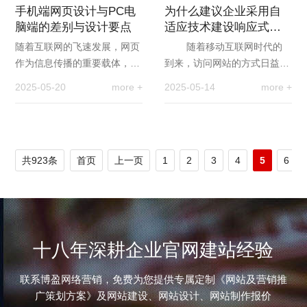
手机端网页设计与PC电
为什么建议企业采用自
脑端的差别与设计要点
适应技术建设响应式网
站
随着互联网的飞速发展，网页
随着移动互联网时代的
作为信息传播的重要载体，其
到来，访问网站的方式日益丰
形态与功能也在不断演变。移
富多样，从传统的台式电脑、
2025-05-20
more +
2025-05-14
more +
动端网页与PC端网页作为两
…
种主要的网页形式…
共923条
首页
上一页
1
2
3
4
5
6
十八年深耕企业官网建站经验
联系博盈网络营销，免费为您提供专属定制《网站及营销推
广策划方案》及网站建设、网站设计、网站制作报价