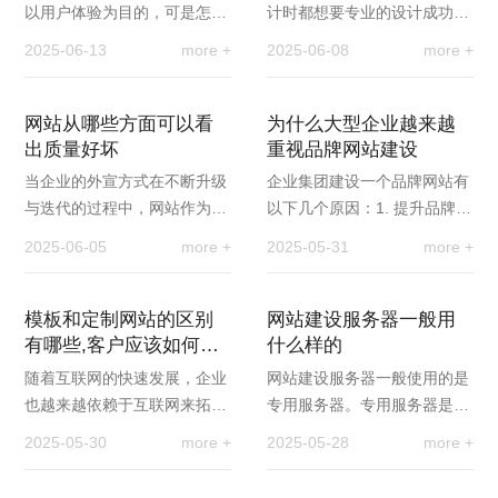
以用户体验为目的，可是怎样
计时都想要专业的设计成功的
才能建设一个不同的网站，是
设计，找寻专业的设计公司是
2025-06-13
more +
2025-06-08
more +
用户体验的关键，在建站时怎
根本，那还有什么注意要素
样吸引客户，还有…
呢？ 下面龙华网站设…
网站从哪些方面可以看
为什么大型企业越来越
出质量好坏
重视品牌网站建设
当企业的外宣方式在不断升级
企业集团建设一个品牌网站有
与迭代的过程中，网站作为企
以下几个原因：1. 提升品牌形
业首选的外宣平台，其网站建
象：建设一个品牌网站可以有
2025-06-05
more +
2025-05-31
more +
设工作显得尤为重要，但由于
效地提升企业集团的品牌形
受到专业技术的限…
象。通过网站的设计…
模板和定制网站的区别
网站建设服务器一般用
有哪些,客户应该如何去
什么样的
选择？
随着互联网的快速发展，企业
网站建设服务器一般使用的是
也越来越依赖于互联网来拓展
专用服务器。专用服务器是一
自己的业务，目前社会上很多
种由数据中心或托管服务提供
2025-05-30
more +
2025-05-28
more +
企业还没有自己的官方网站，
商提供的物理服务器，该服务
很多企业也都想要…
器资源完全由一个…