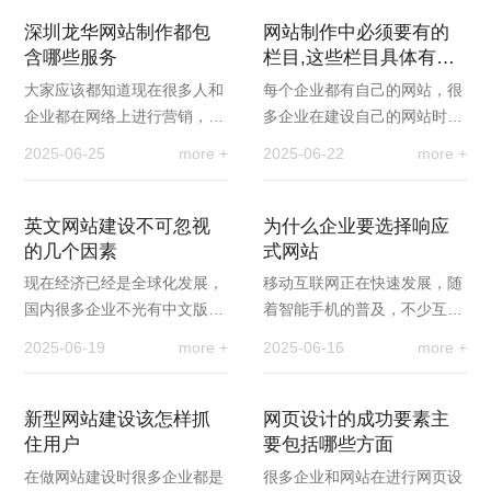
的。事实上，网站…
调整、动态亮度控…
深圳龙华网站制作都包
网站制作中必须要有的
含哪些服务
栏目,这些栏目具体有什
么作用呢?
大家应该都知道现在很多人和
每个企业都有自己的网站，很
企业都在网络上进行营销，营
多企业在建设自己的网站时候
销的根本就是要有网站，所以
由于不是很了解网站建设方面
2025-06-25
more +
2025-06-22
more +
现在很多企业都想要为自己的
的知识，导致更终企业网站的
企业建设一个网站…
效果不是很好。那…
英文网站建设不可忽视
为什么企业要选择响应
的几个因素
式网站
现在经济已经是全球化发展，
移动互联网正在快速发展，随
国内很多企业不光有中文版网
着智能手机的普及，不少互联
站也都开始建设英文网站，英
网爱好者更喜欢使用移动终端
2025-06-19
more +
2025-06-16
more +
文网站在建设的时候和中文版
浏览网页和查询数据。有些网
的有很大的区别，…
站的手机流量甚至…
新型网站建设该怎样抓
网页设计的成功要素主
住用户
要包括哪些方面
在做网站建设时很多企业都是
很多企业和网站在进行网页设