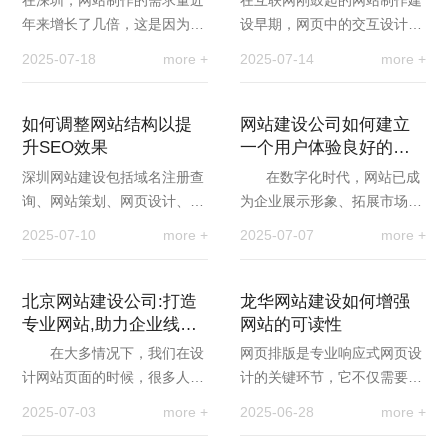
在深圳，网站制作的需求量近
在互联网刚鼓起的网站制作建
年来增长了几倍，这是因为他
设早期，网页中的交互设计都
们所提供的服务是无与伦比
特别很是简单，而用户可能会
2025-07-18
more +
2025-07-14
more +
的。拥有一个网站是成功运营
被一个简单的交互就能吸引
在线业务的基本要素…
到!例如一个简单的翻…
如何调整网站结构以提
网站建设公司如何建立
升SEO效果
一个用户体验良好的网
站?
深圳网站建设包括域名注册查
在数字化时代，网站已成
询、网站策划、网页设计、网
为企业展示形象、拓展市场的
站功能、网站优化技术、网站
重要窗口。一个优秀的网站不
2025-07-10
more +
2025-07-07
more +
内容整理、网站推广、网站评
仅能够吸引用户的眼球，还能
估、网站运营、网…
提供便…
北京网站建设公司:打造
龙华网站建设如何增强
专业网站,助力企业线上
网站的可读性
腾飞
在大多情况下，我们在设
网页排版是专业响应式网页设
计网站页面的时候，很多人都
计的关键环节，它不仅需要大
关注导航栏和内容的布局，而
气，而且需要美观。网页设计
2025-07-03
more +
2025-06-28
more +
网站页面底部通常都是被忽略
者应学习和掌握缩略词、字距